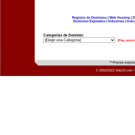
Registro de Dominios
|
Web Hosting
|
D
Dominios Expirados
|
Industrias
|
Indu
Categorías de Dominio:
[Pág. princi
** Precios expre
© 2002/2022 Solo10.com