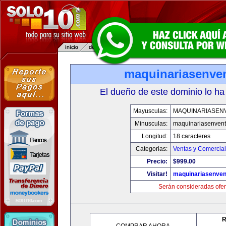
maquinariasenve
El dueño de este dominio lo ha
Mayusculas:
MAQUINARIASEN
Minusculas:
maquinariasenven
Longitud:
18 caracteres
Categorias:
Ventas y Comercial
Precio:
$999.00
Visitar!
maquinariasenve
Serán consideradas ofer
R