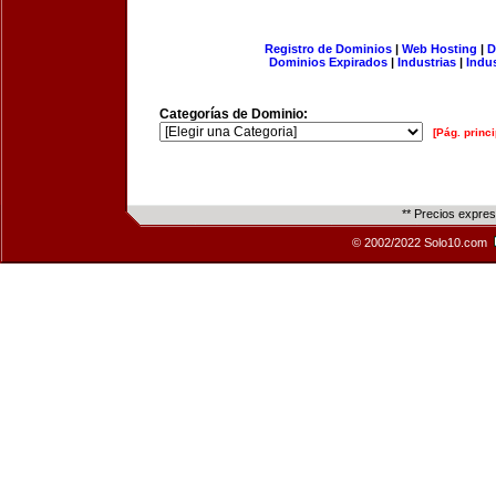
Registro de Dominios
|
Web Hosting
|
D
Dominios Expirados
|
Industrias
|
Indu
Categorías de Dominio:
[Pág. princi
** Precios expre
© 2002/2022 Solo10.com