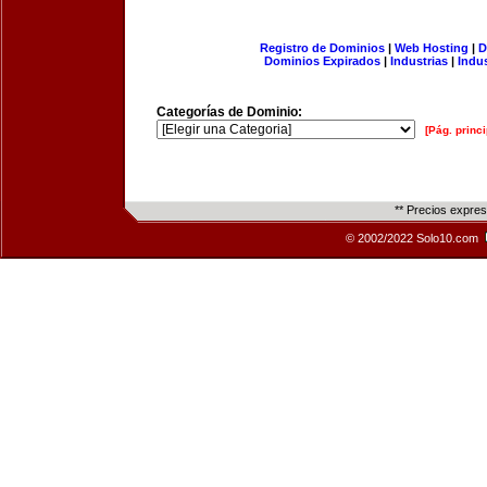
Registro de Dominios
|
Web Hosting
|
D
Dominios Expirados
|
Industrias
|
Indu
Categorías de Dominio:
[Pág. princi
** Precios expre
© 2002/2022 Solo10.com