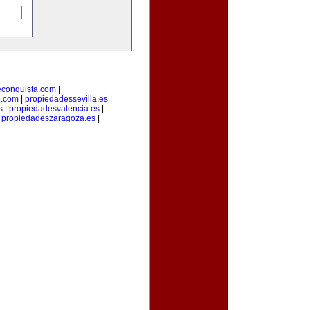
econquista.com
|
o.com
|
propiedadessevilla.es
|
s
|
propiedadesvalencia.es
|
|
propiedadeszaragoza.es
|