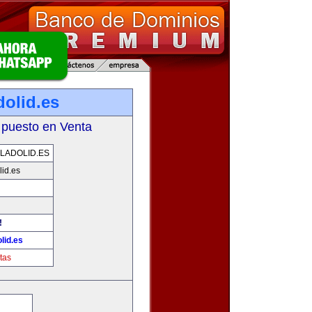
dolid.es
 puesto en Venta
LADOLID.ES
id.es
!
lid.es
tas