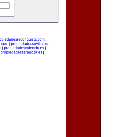
opiedadesreconquista.com
|
o.com
|
propiedadessevilla.es
|
s
|
propiedadesvalencia.es
|
|
propiedadeszaragoza.es
|