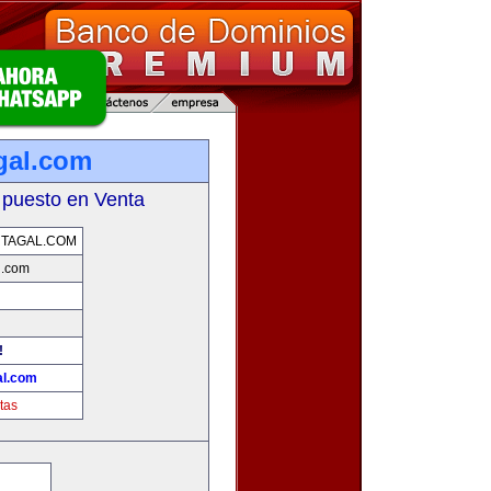
gal.com
 puesto en Venta
TAGAL.COM
l.com
!
al.com
tas