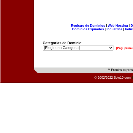
Registro de Dominios
|
Web Hosting
|
D
Dominios Expirados
|
Industrias
|
Indu
Categorías de Dominio:
[Pág. princi
** Precios expre
© 2002/2022 Solo10.com