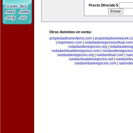
Precio Ofrecido $
Otros dominios en venta:
propiedadesmorteros.com
|
propiedadesnewyork.c
|
rioprimero.com
|
rodadadenegociosvirtual.com
rodadasdenegocios.org
|
rodadasdenego
rodadavirtualdenegocios.com
|
rondasdenegocios
ruedasdenegocios.org
|
ruedavirtual.com
|
rue
ruedavirtualdenegocios.net
|
ruedavirtu
ruedavirtualnegocios.com
|
salonde