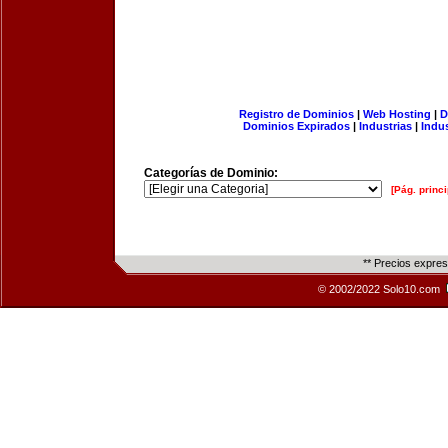
Registro de Dominios
|
Web Hosting
|
D
Dominios Expirados
|
Industrias
|
Indu
Categorías de Dominio:
[Pág. princi
** Precios expre
© 2002/2022 Solo10.com