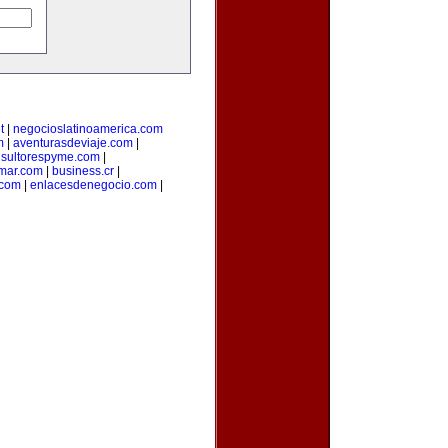
t
|
negocioslatinoamerica.com
m
|
aventurasdeviaje.com
|
sultorespyme.com
|
lmar.com
|
business.cr
|
.com
|
enlacesdenegocio.com
|