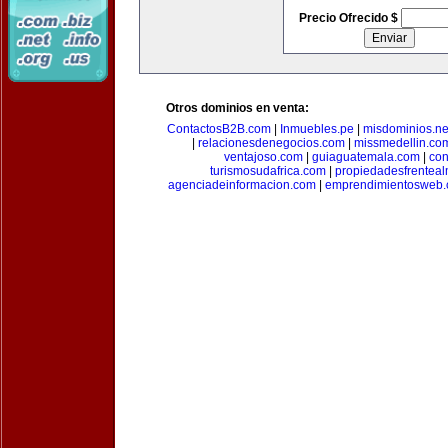
Precio Ofrecido $
Otros dominios en venta:
ContactosB2B.com
|
Inmuebles.pe
|
misdominios.ne
|
relacionesdenegocios.com
|
missmedellin.co
ventajoso.com
|
guiaguatemala.com
|
con
turismosudafrica.com
|
propiedadesfrentea
agenciadeinformacion.com
|
emprendimientosweb