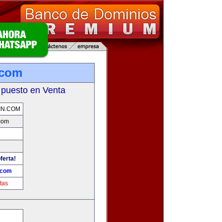
.com
 puesto en Venta
IN.COM
com
ferta!
.com
tas