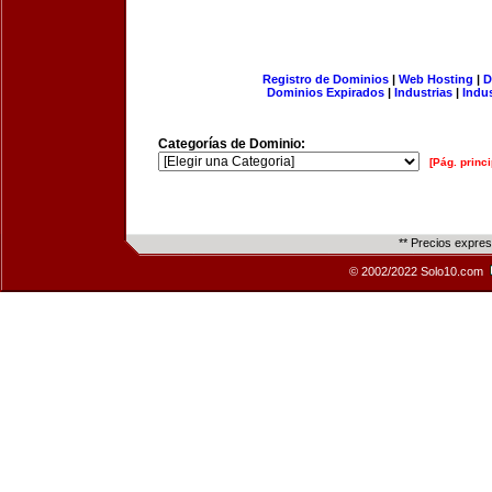
Registro de Dominios
|
Web Hosting
|
D
Dominios Expirados
|
Industrias
|
Indu
Categorías de Dominio:
[Pág. princi
** Precios expre
© 2002/2022 Solo10.com