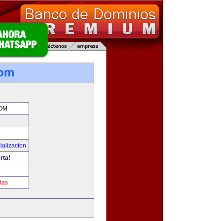
com
OM
ializacion
rta!
tas