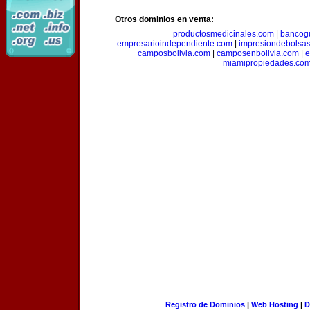
Otros dominios en venta:
productosmedicinales.com
|
bancog
empresarioindependiente.com
|
impresiondebolsa
camposbolivia.com
|
camposenbolivia.com
|
e
miamipropiedades.co
Registro de Dominios
|
Web Hosting
|
D