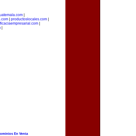
uatemala.com
|
s.com
|
productoslocales.com
|
ficaciaempresarial.com
|
m
|
ominios En Venta