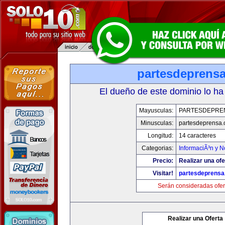
partesdeprens
El dueño de este dominio lo ha
Mayusculas:
PARTESDEPRE
Minusculas:
partesdeprensa
Longitud:
14 caracteres
Categorias:
InformaciÃ³n y N
Precio:
Realizar una ofe
Visitar!
partesdeprens
Serán consideradas ofer
Realizar una Oferta