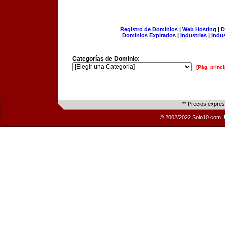
Registro de Dominios
|
Web Hosting
|
D
Dominios Expirados
|
Industrias
|
Indu
Categorías de Dominio:
[Pág. princi
** Precios expre
© 2002/2022 Solo10.com