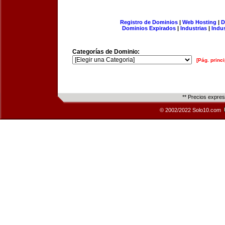
Registro de Dominios
|
Web Hosting
|
D
Dominios Expirados
|
Industrias
|
Indu
Categorías de Dominio:
[Pág. princi
** Precios expre
© 2002/2022 Solo10.com