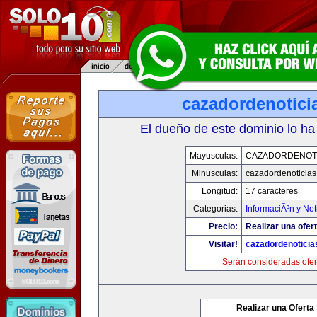
cazadordenotici
El dueño de este dominio lo ha
Mayusculas:
CAZADORDENOTI
Minusculas:
cazadordenoticia
Longitud:
17 caracteres
Categorias:
InformaciÃ³n y Not
Precio:
Realizar una ofert
Visitar!
cazadordenotici
Serán consideradas ofer
Realizar una Oferta