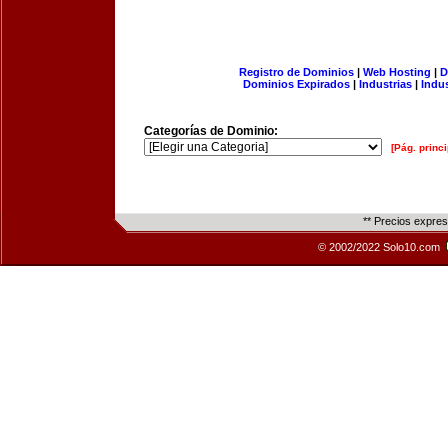
Registro de Dominios
|
Web Hosting
|
D
Dominios Expirados
|
Industrias
|
Indu
Categorías de Dominio:
[Pág. princi
** Precios expre
© 2002/2022 Solo10.com