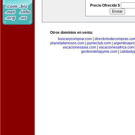
Precio Ofrecido $
Otros dominios en venta:
buscarycomprar.com
|
directoriodecompras.co
planetafamosos.com
|
pymeclub.com
|
argentinapro
vacacionesasia.com
|
vacacionesafrica.com
gestiondelapyme.com
|
calidady