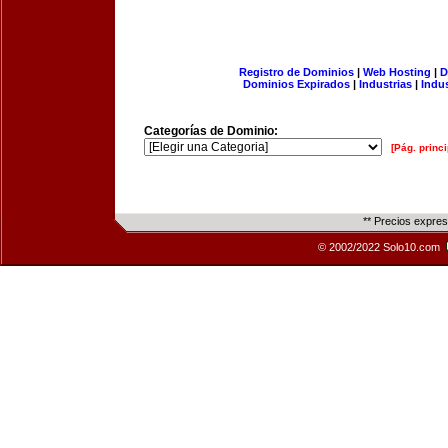
Registro de Dominios
|
Web Hosting
|
D
Dominios Expirados
|
Industrias
|
Indu
Categorías de Dominio:
[Pág. princi
** Precios expre
© 2002/2022 Solo10.com