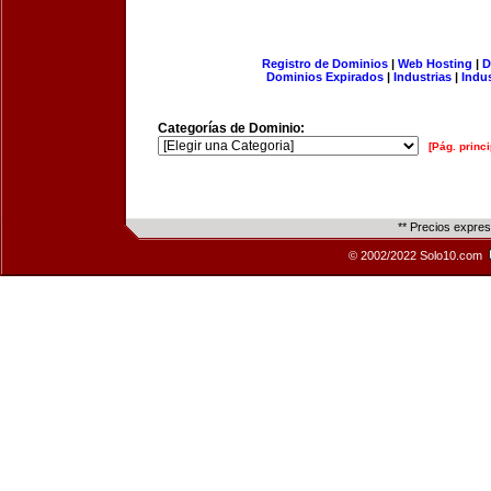
Registro de Dominios
|
Web Hosting
|
D
Dominios Expirados
|
Industrias
|
Indu
Categorías de Dominio:
[Pág. princi
** Precios expre
© 2002/2022 Solo10.com