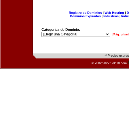
Registro de Dominios
|
Web Hosting
|
D
Dominios Expirados
|
Industrias
|
Indu
Categorías de Dominio:
[Pág. princi
** Precios expre
© 2002/2022 Solo10.com