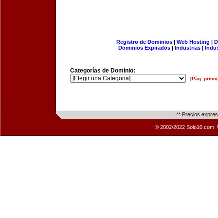
Registro de Dominios
|
Web Hosting
|
D
Dominios Expirados
|
Industrias
|
Indu
Categorías de Dominio:
[Pág. princi
** Precios expre
© 2002/2022 Solo10.com