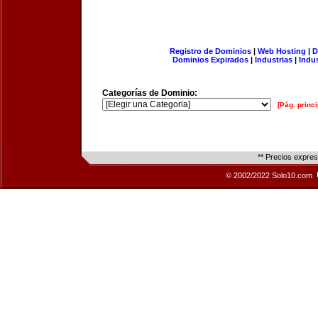
Registro de Dominios
|
Web Hosting
|
D
Dominios Expirados
|
Industrias
|
Indu
Categorías de Dominio:
[Pág. princi
** Precios expre
© 2002/2022 Solo10.com