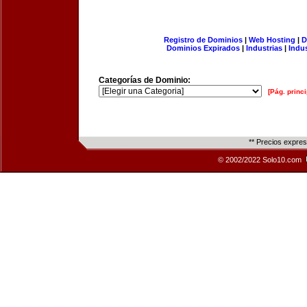
Registro de Dominios
|
Web Hosting
|
D
Dominios Expirados
|
Industrias
|
Indu
Categorías de Dominio:
[Pág. princi
** Precios expre
© 2002/2022 Solo10.com