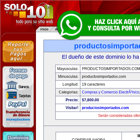
productosimport
El dueño de este dominio lo ha
Mayusculas:
PRODUCTOSIMPORTADOS.CO
Minusculas:
productosimportados.com
Longitud:
19 caracteres
Categorias:
Compras y Comercio ElectrÃ³nico
Precio:
$7,800.00
Visitar!
productosimportados.com
Serán consideradas ofer
R