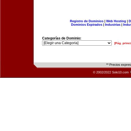
Registro de Dominios
|
Web Hosting
|
D
Dominios Expirados
|
Industrias
|
Indu
Categorías de Dominio:
[Pág. princi
** Precios expre
© 2002/2022 Solo10.com