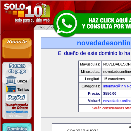
novedadesonli
El dueño de este dominio lo ha
Mayusculas:
NOVEDADESON
Minusculas:
novedadesonlin
Longitud:
15 caracteres
Categorias:
InformaciÃ³n y No
Precio:
$550.00
Visitar!
novedadesonlin
Serán consideradas ofer
R