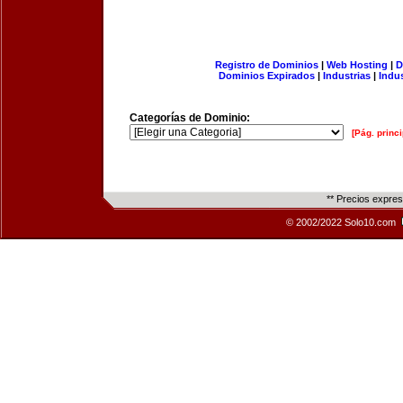
Registro de Dominios
|
Web Hosting
|
D
Dominios Expirados
|
Industrias
|
Indu
Categorías de Dominio:
[Pág. princi
** Precios expre
© 2002/2022 Solo10.com