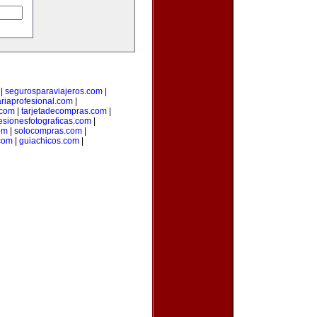
|
segurosparaviajeros.com
|
ariaprofesional.com
|
.com
|
tarjetadecompras.com
|
esionesfotograficas.com
|
om
|
solocompras.com
|
com
|
guiachicos.com
|