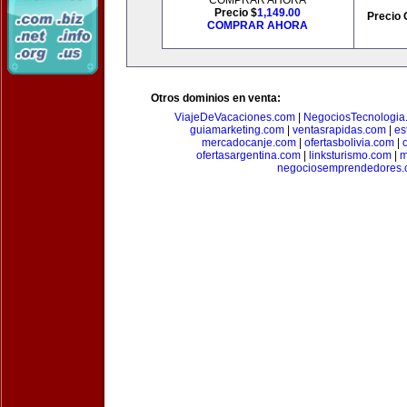
COMPRAR AHORA
Precio $
1,149.00
Precio 
COMPRAR AHORA
Otros dominios en venta:
ViajeDeVacaciones.com
|
NegociosTecnologia
guiamarketing.com
|
ventasrapidas.com
|
es
mercadocanje.com
|
ofertasbolivia.com
|
ofertasargentina.com
|
linksturismo.com
|
m
negociosemprendedores.