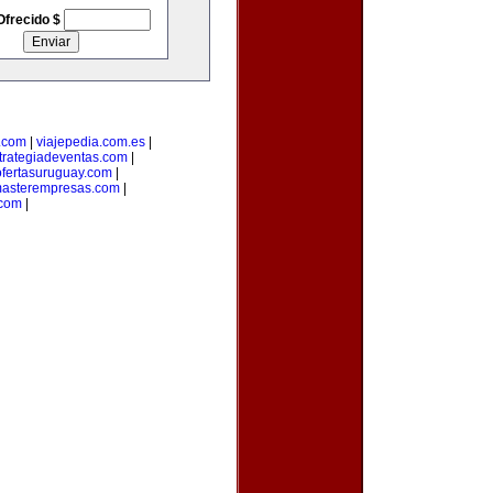
Ofrecido $
.com
|
viajepedia.com.es
|
trategiadeventas.com
|
ofertasuruguay.com
|
asterempresas.com
|
com
|