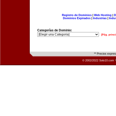
Registro de Dominios
|
Web Hosting
|
D
Dominios Expirados
|
Industrias
|
Indu
Categorías de Dominio:
[Pág. princi
** Precios expre
© 2002/2022 Solo10.com