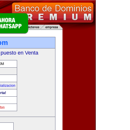
com
 puesto en Venta
OM
ializacion
rta!
tas