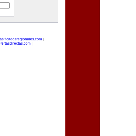
lasificadosregionales.com
|
ofertasdirectas.com
|