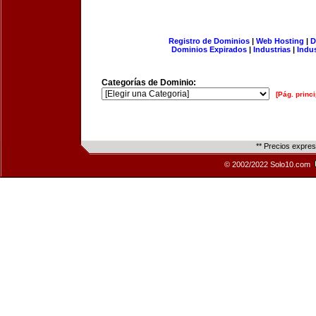
Registro de Dominios
|
Web Hosting
|
D
Dominios Expirados
|
Industrias
|
Indu
Categorías de Dominio:
[Pág. princi
** Precios expre
© 2002/2022 Solo10.com