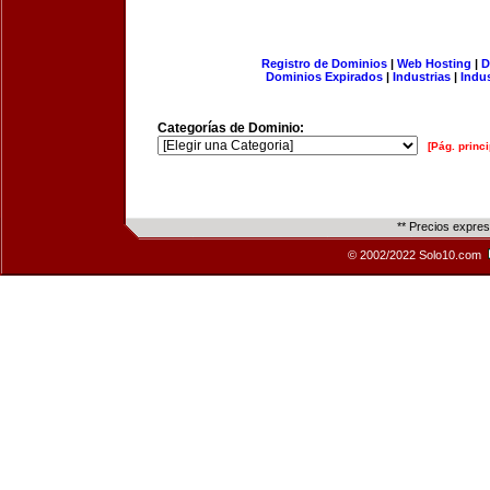
Registro de Dominios
|
Web Hosting
|
D
Dominios Expirados
|
Industrias
|
Indu
Categorías de Dominio:
[Pág. princi
** Precios expre
© 2002/2022 Solo10.com