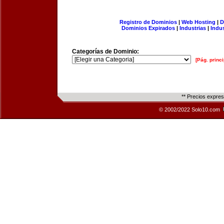
Registro de Dominios
|
Web Hosting
|
D
Dominios Expirados
|
Industrias
|
Indu
Categorías de Dominio:
[Pág. princi
** Precios expre
© 2002/2022 Solo10.com