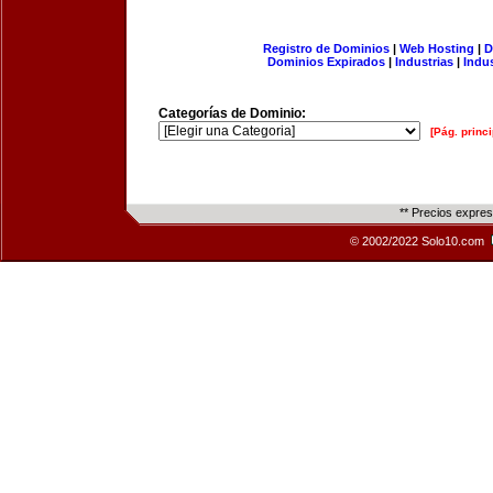
Registro de Dominios
|
Web Hosting
|
D
Dominios Expirados
|
Industrias
|
Indu
Categorías de Dominio:
[Pág. princi
** Precios expre
© 2002/2022 Solo10.com