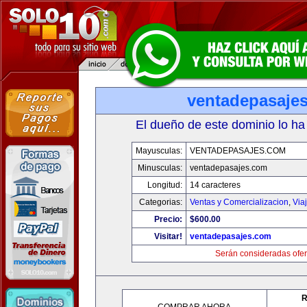
ventadepasaje
El dueño de este dominio lo ha
Mayusculas:
VENTADEPASAJES.COM
Minusculas:
ventadepasajes.com
Longitud:
14 caracteres
Categorias:
Ventas y Comercializacion
,
Via
Precio:
$600.00
Visitar!
ventadepasajes.com
Serán consideradas ofer
R