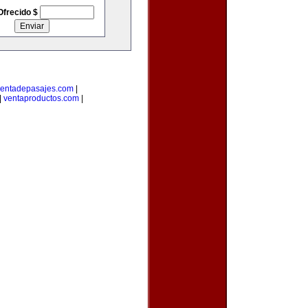
Ofrecido $
entadepasajes.com
|
|
ventaproductos.com
|