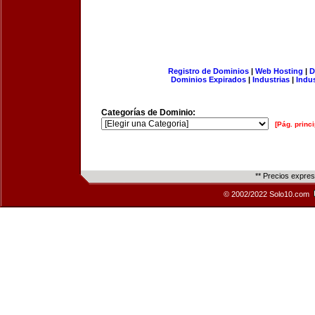
Registro de Dominios
|
Web Hosting
|
D
Dominios Expirados
|
Industrias
|
Indu
Categorías de Dominio:
[Pág. princi
** Precios expre
© 2002/2022 Solo10.com